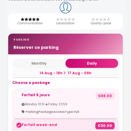
Communication
Localization
Quality-price
PARKING
Réserver ce parking
Monthly
Daily
14 Aug - 18h
17 Aug - 09h
Choose a package
Forfait 5 jours
€68.00
Monday 01:01
Friday 23:59
ParkingPackageAccessType:Full
Forfait week-end
€30.00