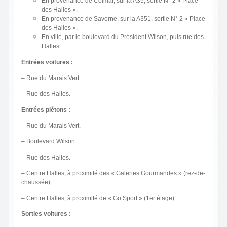
En provenance de Colmar, sur la A35, sortie N° 2 « Place
des Halles ».
En provenance de Saverne, sur la A351, sortie N° 2 « Place
des Halles ».
En ville, par le boulevard du Président Wilson, puis rue des
Halles.
Entrées voitures :
– Rue du Marais Vert.
– Rue des Halles.
Entrées piétons :
– Rue du Marais Vert.
– Boulevard Wilson
– Rue des Halles.
– Centre Halles, à proximité des « Galeries Gourmandes » (rez-de-
chaussée)
– Centre Halles, à proximité de « Go Sport » (1er étage).
Sorties voitures :