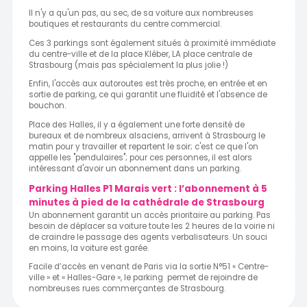
Il n'y a qu'un pas, au sec, de sa voiture aux nombreuses
boutiques et restaurants du centre commercial.
Ces 3 parkings sont également situés à proximité immédiate
du centre-ville et de la place Kléber, LA place centrale de
Strasbourg (mais pas spécialement la plus jolie !)
Enfin, l'accès aux autoroutes est très proche, en entrée et en
sortie de parking, ce qui garantit une fluidité et l'absence de
bouchon.
Place des Halles, il y a également une forte densité de
bureaux et de nombreux alsaciens, arrivent à Strasbourg le
matin pour y travailler et repartent le soir; c'est ce que l'on
appelle les "pendulaires"; pour ces personnes, il est alors
intéressant d'avoir un abonnement dans un parking.
Parking Halles P1 Marais vert : l’abonnement à 5
minutes à pied de la cathédrale de Strasbourg
Un abonnement garantit un accès prioritaire au parking. Pas
besoin de déplacer sa voiture toute les 2 heures de la voirie ni
de craindre le passage des agents verbalisateurs. Un souci
en moins, la voiture est garée.
Facile d’accès en venant de Paris via la sortie N°51 « Centre-
ville » et « Halles-Gare », le parking permet de rejoindre de
nombreuses rues commerçantes de Strasbourg.