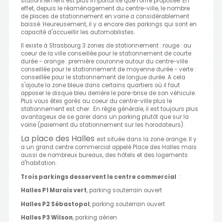
stationnement est plus importante que l'offre proposée. En
effet, depuis le réaménagement du centre-ville, le nombre
de places de stationnement en voirie a considérablement
baissé. Heureusement, il y a encore des parkings qui sont en
capacité d'accueillir les automobilistes.
Il existe à Strasbourg 3 zones de stationnement : rouge : au
coeur de la ville conseillée pour le stationnement de courte
durée - orange : première couronne autour du centre-ville
conseillée pour le stationnement de moyenne durée - verte :
conseillée pour le stationnement de longue durée. A cela
s'ajoute la zone bleue dans certains quartiers où il faut
apposer le disque bleu derrière le pare-brise de son véhicule.
Plus vous êtes garés au coeur du centre-ville plus le
stationnement est cher. En règle générale, il est toujours plus
avantageux de se garer dans un parking plutôt que sur la
voirie (paiement du stationnement sur les horodateurs).
La place des Halles
est située dans la zone orange. Il y
a un grand centre commercial appelé Place des Halles mais
aussi de nombreux bureaux, des hôtels et des logements
d'habitation.
Trois parkings desservent le centre commercial
:
Halles P1 Marais vert
, parking souterrain ouvert
Halles P2 Sébastopol
, parking souterrain ouvert
Halles P3 Wilson
, parking aérien