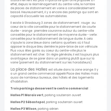
stationnement est plus importante que l'offre proposée. En
effet, depuis le réaménagement du centre-ville, le nombre
de places de stationnement en voirie a considérablement
baissé. Heureusement, il y a encore des parkings qui sont en
capacité d'accueillir les automobilistes.
Il existe à Strasbourg 3 zones de stationnement : rouge : au
coeur de la ville conseillée pour le stationnement de courte
durée - orange : première couronne autour du centre-ville
conseillée pour le stationnement de moyenne durée - verte :
conseillée pour le stationnement de longue durée. A cela
s'ajoute la zone bleue dans certains quartiers où il faut
apposer le disque bleu derrière le pare-brise de son véhicule.
Plus vous êtes garés au coeur du centre-ville plus le
stationnement est cher. En règle générale, il est toujours plus
avantageux de se garer dans un parking plutôt que sur la
voirie (paiement du stationnement sur les horodateurs).
La place des Halles
est située dans la zone orange. Il y
a un grand centre commercial appelé Place des Halles mais
aussi de nombreux bureaux, des hôtels et des logements
d'habitation.
Trois parkings desservent le centre commercial
:
Halles P1 Marais vert
, parking souterrain ouvert
Halles P2 Sébastopol
, parking souterrain ouvert
Halles P3 Wilson
, parking aérien