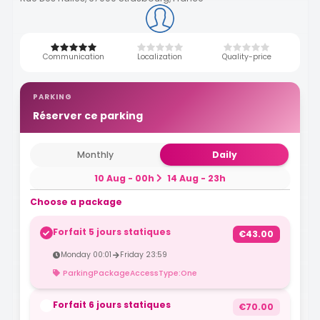
Communication
Localization
Quality-price
PARKING
Réserver ce parking
Monthly
Daily
10 Aug - 00h
14 Aug - 23h
Choose a package
Forfait 5 jours statiques
€43.00
Monday 00:01
Friday 23:59
ParkingPackageAccessType:One
Forfait 6 jours statiques
€70.00