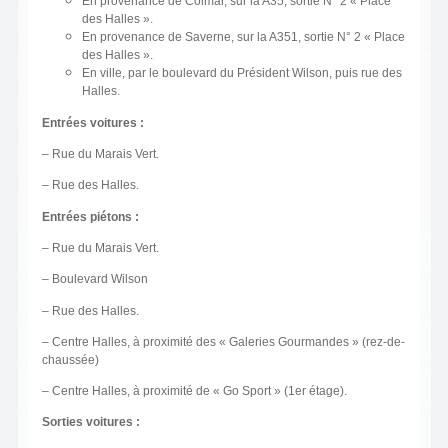
En provenance de Colmar, sur la A35, sortie N° 2 « Place
des Halles ».
En provenance de Saverne, sur la A351, sortie N° 2 « Place
des Halles ».
En ville, par le boulevard du Président Wilson, puis rue des
Halles.
Entrées voitures :
– Rue du Marais Vert.
– Rue des Halles.
Entrées piétons :
– Rue du Marais Vert.
– Boulevard Wilson
– Rue des Halles.
– Centre Halles, à proximité des « Galeries Gourmandes » (rez-de-
chaussée)
– Centre Halles, à proximité de « Go Sport » (1er étage).
Sorties voitures :