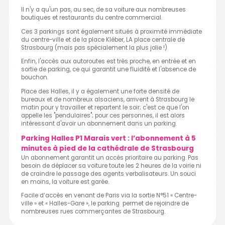
Il n'y a qu'un pas, au sec, de sa voiture aux nombreuses
boutiques et restaurants du centre commercial.
Ces 3 parkings sont également situés à proximité immédiate
du centre-ville et de la place Kléber, LA place centrale de
Strasbourg (mais pas spécialement la plus jolie !)
Enfin, l'accès aux autoroutes est très proche, en entrée et en
sortie de parking, ce qui garantit une fluidité et l'absence de
bouchon.
Place des Halles, il y a également une forte densité de
bureaux et de nombreux alsaciens, arrivent à Strasbourg le
matin pour y travailler et repartent le soir; c'est ce que l'on
appelle les "pendulaires"; pour ces personnes, il est alors
intéressant d'avoir un abonnement dans un parking.
Parking Halles P1 Marais vert : l’abonnement à 5
minutes à pied de la cathédrale de Strasbourg
Un abonnement garantit un accès prioritaire au parking. Pas
besoin de déplacer sa voiture toute les 2 heures de la voirie ni
de craindre le passage des agents verbalisateurs. Un souci
en moins, la voiture est garée.
Facile d’accès en venant de Paris via la sortie N°51 « Centre-
ville » et « Halles-Gare », le parking permet de rejoindre de
nombreuses rues commerçantes de Strasbourg.