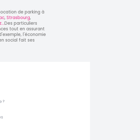
location de parking à
ac
,
Strasbourg
,
...
Des particuliers
nces tout en assurant
 d'exemple, l'économie
en social fait ses
 ?
es