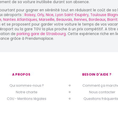
ement de sa voiture inutilisée durant son absence.
 pourtant pour gagner en sérénité tout en réduisant le coût de sa 
ux aéroports :
Roissy
,
Orly
,
Nice
,
Lyon Saint-Exupéry
,
Toulouse Blagn
e
,
Nantes Atlantiques
,
Marseille
,
Beauvais
,
Rennes
,
Bordeaux
,
Biarritz
s et se proposent pour garder votre voiture le temps de vos vaca
éroport ou la gare TGV la plus proche à un prix compétitif. A titre
cation de
parking gare de Strasbourg
. Cette expérience riche en li
rance grâce à Prendsmaplace.
A PROPOS
BESOIN D'AIDE ?
Qui sommes-nous ?
Comment ça marche
Notre charte
Nous contacter
CGU - Mentions légales
Questions fréquent