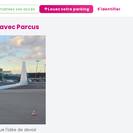
matisez vos accès
Louez votre parking
S'identifier
r avec Parcus
ue l'idée de devoir