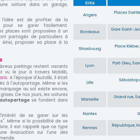
Citiz
r une voiture dans un garage,
Places Sainte
Angers
l'idée est de profiter de la
és pour se garer facilement.
Gare Saint-Je
les places sont proposées à un
Bordeaux
ont partagés de particuliers à
. Ainsi, proposer sa place à la
Place Kléber,
Strasbourg
s
Part-Dieu, Sax
Lyon
ombreux parkings restent vacants
 vu le jour à travers Mobilib,
aris
. A l'époque d'Autolib, il était
Sébastopol,
Lille
és à l'autopartage. Même si les
 marquage au sol existe encore,
grises. De nos jours, les voitures
Grand rue, S
Marseille
'autopartage
se fondent dans
Nantes
G
l'intérêt de se garer sur les
". Même si la possibilité de se
République, Ho
ste, il est rappelé que ce type
Rennes
'une évacuation sur l'une des
amende.