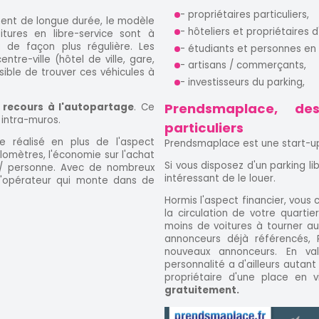
- propriétaires particuliers,
ment de longue durée, le modèle
- hôteliers et propriétaires 
ures en libre-service sont à
 de façon plus régulière. Les
- étudiants et personnes en 
tre-ville (hôtel de ville, gare,
- artisans / commerçants,
ssible de trouver ces véhicules à
- investisseurs du parking,
Prendsmaplace, de
 recours à l'autopartage
. Ce
 intra-muros.
particuliers
e réalisé en plus de l'aspect
Prendsmaplace est une start-up 
kilomètres, l'économie sur l'achat
Si vous disposez d'un parking l
n / personne. Avec de nombreux
intéressant de le louer.
 l'opérateur qui monte dans de
Hormis l'aspect financier, vous
la circulation de votre quarti
moins de voitures à tourner a
annonceurs déjà référencés
nouveaux annonceurs. En valo
personnalité a d'ailleurs autant 
propriétaire d'une place en v
gratuitement.