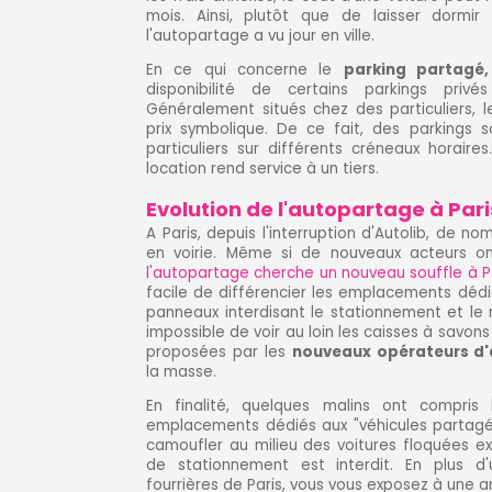
mois. Ainsi, plutôt que de laisser dormi
l'autopartage a vu jour en ville.
En ce qui concerne le
parking partagé,
disponibilité de certains parkings priv
Généralement situés chez des particuliers, 
prix symbolique. De ce fait, des parkings s
particuliers sur différents créneaux horaires
location rend service à un tiers.
Evolution de l'autopartage à Pari
A Paris, depuis l'interruption d'Autolib, de n
en voirie. Même si de nouveaux acteurs ont
l'autopartage cherche un nouveau souffle à P
facile de différencier les emplacements dédi
panneaux interdisant le stationnement et le
impossible de voir au loin les caisses à savons 
proposées par les
nouveaux opérateurs d
la masse.
En finalité, quelques malins ont compris 
emplacements dédiés aux "véhicules partagés
camoufler au milieu des voitures floquées exi
de stationnement est interdit. En plus d
fourrières de Paris, vous vous exposez à une 