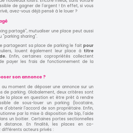
e nouveaux loisirs. Encore mieux, sans voiture
sible de gagner de l'argent ! En effet, si vous
rivé, avez-vous déjà pensé à le louer ?
tagé
ing partagé", mutualiser une place peut aussi
 "parking sharing".
ire partageant sa place de parking le fait
pour
iculiers, louent également leur place à
titre
de.
Enfin, certaines copropriétés collectent
 de payer les frais de fonctionnement de la
époser son annonce ?
ndu au moment de déposer une annonce sur un
ons de parking. Globalement, deux critères sont
 de la place en question et être prêt à rendre
ssible de sous-louer un parking (locataire,
 d'obtenir l'accord de son propriétaire. Enfin,
tionne par la mise à disposition de bip, l'aide
dans un boitier. Certaines portes sectionnelles
 distance. En finalité, les places en co-
différents acteurs privés :