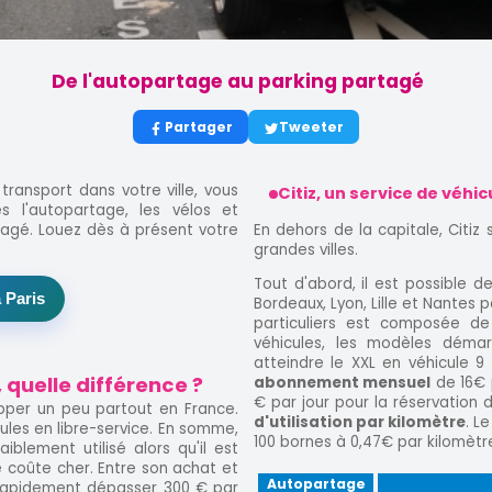
De l'autopartage au parking partagé
Partager
Tweeter
ransport dans votre ville, vous
Citiz, un service de véhi
s l'autopartage, les vélos et
En dehors de la capitale, Citiz
tagé. Louez dès à présent votre
grandes villes.
Tout d'abord, il est possible d
 Paris
Bordeaux, Lyon, Lille et Nantes p
particuliers est composée de
véhicules, les modèles démar
atteindre le XXL en véhicule 9 
quelle différence ?
abonnement mensuel
de 16€ p
€ par jour pour la réservation du
per un peu partout en France.
d'utilisation par kilomètre
. L
ules en libre-service. En somme,
100 bornes à 0,47€ par kilomètre
iblement utilisé alors qu'il est
le coûte cher. Entre son achat et
Autopartage
t rapidement dépasser 300 € par