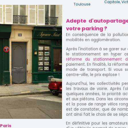
Capitole, Vi
Toulouse
Adepte d'autopartage
votre parking ?
En conséquence de la pollutio
mobilités en agglomération.
Après l'incitation à se garer su
le stationnement en hyper ce
réforme du stationnement de
paiement. En finalité, la réfo
mode de transport. Si vous s
centre-ville, le prix explose !
Aujourd'hui, les collectivités 
les travaux de voirie. Après l'
quelques années, la priorité ac
et aux piétons. Dans les circons
et la pose de range vélos ronge
est de constater, que de nom
ont ainsi fait le choix de se sép
En définitive pour les amateurs
 Paris