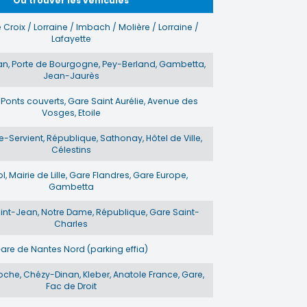
Où trouver les véhicules
 Croix / Lorraine / Imbach / Molière / Lorraine /
Lafayette
an, Porte de Bourgogne, Pey-Berland, Gambetta,
Jean-Jaurès
 Ponts couverts, Gare Saint Aurélie, Avenue des
Vosges, Etoile
e-Servient, République, Sathonay, Hôtel de Ville,
Célestins
 Mairie de Lille, Gare Flandres, Gare Europe,
Gambetta
aint-Jean, Notre Dame, République, Gare Saint-
Charles
are de Nantes Nord (parking effia)
che, Chézy-Dinan, Kleber, Anatole France, Gare,
Fac de Droit