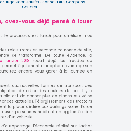
ctor Hugo, Jean Jaurès, Jeanne d'Arc, Compans
Caffarelli
, avez-vous déjà pensé à louer
n, le processus est lancé pour améliorer nos
r des relais trams en seconde couronne de ville,
ntre se transforme. De toute évidence, la
 janvier 2018
réduit déjà les fraudes au
rme permet également d'adapter davantage son
ouhaitez encore vous garer à la journée en
pensent aux nouvelles formes de transport dès
obligation de créer des couloirs de bus il y a
tuelle est de donner plus de places aux vélos
tances actuelles, l'élargissement des trottoirs
nt la place dédiée aux parkings voirie. Force
breuses personnes habitant en agglomération
arer d'un véhicule.
 d'autopartage, l'économie réalisé sur l'achat