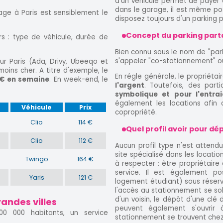
d'un véhicule permet de payer d
dans le garage, il est même pos
age à Paris est sensiblement le
disposez toujours d'un parking p
Concept du parking par
s : type de véhicule, durée de
Bien connu sous le nom de "park
s'appeler "co-stationnement" ou
ur Paris (Ada, Drivy, Ubeeqo et
oins cher. A titre d'exemple, le
En régle générale, le propriéta
€ en semaine
. En week-end, le
l'argent
. Toutefois, des part
symbolique et pour l'entrai
également les locations afin
Véhicule
Prix
copropriété.
Clio
114 €
Quel profil avoir pour d
Clio
112 €
Aucun profil type n'est atte
site spécialisé dans les locati
Twingo
164 €
à respecter : être propriétaire
service. Il est également po
Yaris
121 €
logement étudiant) sous réserve
l'accès au stationnement se solu
d'un voisin, le dépôt d'une clé 
andes villes
peuvent également s'ouvrir à
00 000 habitants, un service
stationnement se trouvent chez 