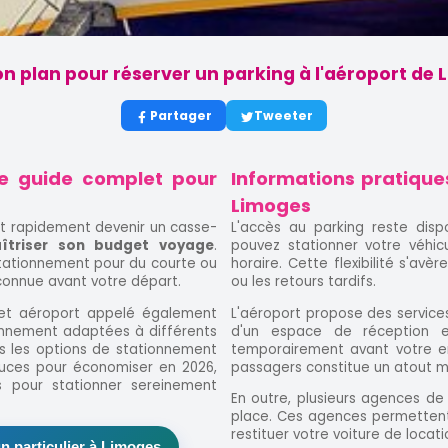
on plan pour réserver un parking à l'aéroport de
Partager
Tweeter
le guide complet pour
Informations pratiques
Limoges
ut rapidement devenir un casse-
L'accès au parking reste disp
îtriser son budget voyage
.
pouvez stationner votre véhicu
tationnement pour du courte ou
horaire. Cette flexibilité s'avè
connue avant votre départ.
ou les retours tardifs.
cet aéroport appelé également
L'aéroport propose des services
ionnement adaptées à différents
d'un espace de réception 
s les options de stationnement
temporairement avant votre e
stuces pour économiser en 2026,
passagers constitue un atout m
s pour stationner sereinement
En outre, plusieurs agences de
place. Ces agences permettent 
restituer votre voiture de locat
n particulier à Limoges