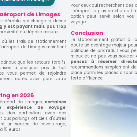
Pour ceux qui recherchent des a
l'aéroport le plus proche de Li
l'aéroport de Limoges
option peut servir selon vos
nsidérable qui change la donne
voyage.
g y est payant mais pas trop
a proximité du dépose minute.
Conclusion
Le stationnement gratuit à l
 où les frais de stationnement
doute un avantage majeur pour
'aéroport de Limoges maintient
politique de prix réduit vous per
mieux et ne pas vous soucier 
pensez à réserver direc
atinaux que les retours tardifs.
recommandons simplement de r
urisée à quelques pas du hall
place parmi les places disponib
cte vous permet de rejoindre
forte affluence.
lement après avoir garé votre
ing en 2026
aéroport de Limoges,
certaines
tre expérience de voyage
.
z des particuliers avec des
aux parkings officiels d'autres
nt un service de covoiturage,
 15 euros.