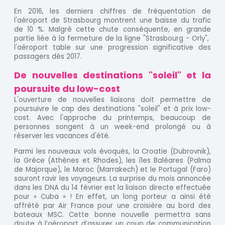
En 2016, les derniers chiffres de fréquentation de
l'aéroport de Strasbourg montrent une baisse du trafic
de 10 %. Malgré cette chute conséquente, en grande
partie liée à la fermeture de la ligne "Strasbourg - Orly",
l'aéroport table sur une progression significative des
passagers dès 2017.
De nouvelles destinations "soleil" et la
poursuite du low-cost
L'ouverture de nouvelles liaisons doit permettre de
poursuivre le cap des destinations "soleil" et à prix low-
cost. Avec l'approche du printemps, beaucoup de
personnes songent à un week-end prolongé ou à
réserver les vacances d'été.
Parmi les nouveaux vols évoqués, la Croatie (Dubrovnik),
la Grèce (Athènes et Rhodes), les îles Baléares (Palma
de Majorque), le Maroc (Marrakech) et le Portugal (Faro)
sauront ravir les voyageurs. La surprise du mois annoncée
dans les DNA du 14 février est la liaison directe effectuée
pour « Cuba » ! En effet, un long porteur a ainsi été
affrété par Air France pour une croisière au bord des
bateaux MSC. Cette bonne nouvelle permettra sans
doute à l’aéroport d’assurer un coup de communication