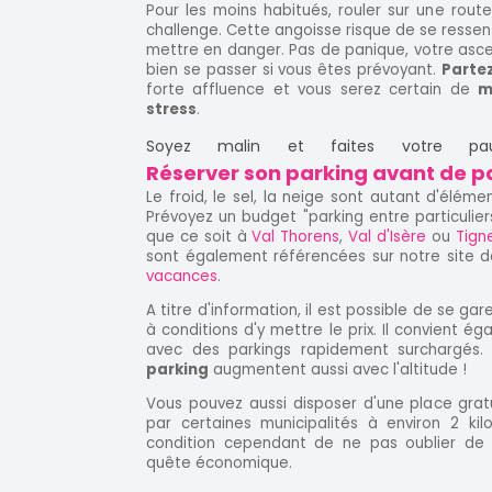
Pour les moins habitués, rouler sur une rout
challenge. Cette angoisse risque de se ressent
mettre en danger. Pas de panique, votre ascen
bien se passer si vous êtes prévoyant.
Partez
forte affluence et vous serez certain de
m
stress
.
Soyez malin et faites votre pau
Réserver son parking avant de pa
Le froid, le sel, la neige sont autant d'éléme
Prévoyez un budget "parking entre particulier
que ce soit à
Val Thorens
,
Val d'Isère
ou
Tign
sont également référencées sur notre site d
vacances
.
A titre d'information, il est possible de se ga
à conditions d'y mettre le prix. Il convient 
avec des parkings rapidement surchargés. E
parking
augmentent aussi avec l'altitude !
Vous pouvez aussi disposer d'une place grat
par certaines municipalités à environ 2 ki
condition cependant de ne pas oublier de
quête économique.