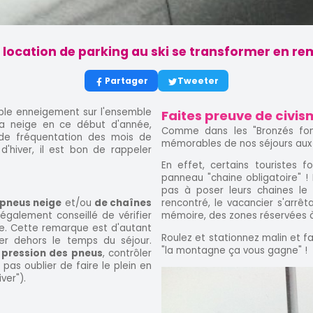
e location de parking au ski se transformer en r
Partager
Tweeter
ible enneigement sur l'ensemble
Faites preuve de civi
 la neige en ce début d'année,
Comme dans les "Bronzés font
de fréquentation des mois de
mémorables de nos séjours aux s
d'hiver, il est bon de rappeler
En effet, certains touristes f
panneau "chaine obligatoire" ! 
pas à poser leurs chaines le 
pneus neige
et/ou
de chaînes
rencontré, le vacancier s'arrê
 également conseillé de vérifier
mémoire, des zones réservées à
te. Cette remarque est d'autant
Roulez et stationnez malin et f
ter dehors le temps du séjour.
"la montagne ça vous gagne" !
la pression des pneus
, contrôler
pas oublier de faire le plein en
ver").