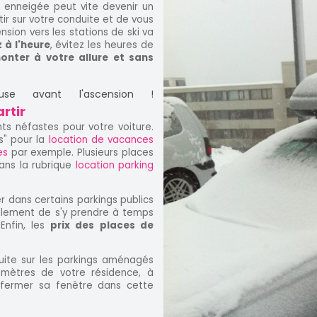
e enneigée peut vite devenir un
ir sur votre conduite et de vous
sion vers les stations de ski va
 à l'heure
, évitez les heures de
onter à votre allure et sans
se avant l'ascension !
rtir
nts néfastes pour votre voiture.
s" pour la
location de vacances
es
par exemple. Plusieurs places
ans la rubrique
location parking
rer dans certains parkings publics
également de s'y prendre à temps
nfin, les
prix des places de
uite sur les parkings aménagés
lomètres de votre résidence, à
 fermer sa fenêtre dans cette