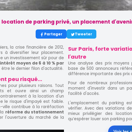
 location de parking privé, un placement d'aveni
Partager
Tweeter
rs, la crise financière de 2012,
Sur Paris, forte variat
rs à diversifier leur placement.
l'autre
te un investissement sûr pour de
'intérêt moyen de 6 à 10 % par
Une analyse des prix moyens p
être le dernier filon d'actualité.
base de 500 annonceurs référe
différence importante des prix d
t peu risqué...
Pour de nombreux profession
s pour plusieurs raisons. Tout
moment d'investir dans un pa
ets et ouvre ainsi un champ
facilité d'accès.
contrairement à la location d'un
e le risque d'impayé est faible.
L'emplacement du parking est
ville contribue à la raréfaction
vérifier. Avec des variations d
 la
réforme du stationnement
mieux privilégier des locatio
r l'ouverture du marché de la
qu’espérer louer son parking po
Voir les 