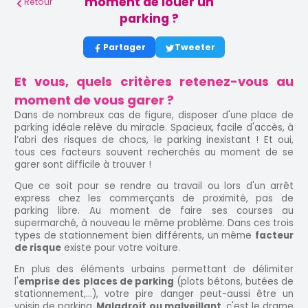
moment de louer un
Retour
parking ?
Partager
Tweeter
Et vous, quels critères retenez-vous au
moment de vous garer ?
Dans de nombreux cas de figure, disposer d'une place de
parking idéale relève du miracle. Spacieux, facile d'accès, à
l’abri des risques de chocs, le parking inexistant ! Et oui,
tous ces facteurs souvent recherchés au moment de se
garer sont difficile à trouver !
Que ce soit pour se rendre au travail ou lors d'un arrêt
express chez les commerçants de proximité, pas de
parking libre. Au moment de faire ses courses au
supermarché, à nouveau le même problème. Dans ces trois
types de stationnement bien différents, un même
facteur
de risque
existe pour votre voiture.
En plus des éléments urbains permettant de délimiter
l'
emprise des places de parking
(plots bétons, butées de
stationnement,...), votre pire danger peut-aussi être un
voisin de parking.
Maladroit ou malveillant,
c'est le drame