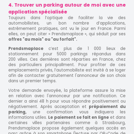
4. Trouver un parking autour de moi avec une
application spécialisée
Toujours dans l’optique de faciliter la vie des
automobilistes, un bon nombre d’applications,
extrêmement pratiques, ont vu le jour en France. Parmi
elles, on peut citer « Prendsmaplace », qui séduit par ses
offres "au mois" ou "au forfait".
Prendsmaplace
c’est plus de 1 000 lieux de
stationnement pour 5000 parkings répandus dans
200 villes. Ces dernières sont réparties en France, chez
des particuliers principallment. Pour profiter de ces
emplacements privés, l’automobiliste est invité à se loger
afin de contacter gratuitement l'annonceur de son choix
dans un premier temps.
Votre demande envoyée, la plateforme assure la mise
en relation avec l'annonceur par une notification. Ce
dernier a ainsi 48 h pour vous répondre positivement ou
négativement. Après acceptation et
prépaiement du
parking,
une confirmation vous indiquera les
informations utiles.
Le paiement se fait en ligne
et dans
certaines villes partenaires comme à Strasbourg,
Prendsmaplace propose également quelques accès en
parc grâce à son smartphone (lecture par QR-Code de