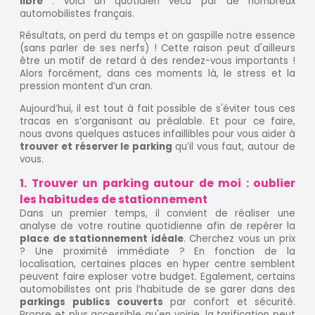
libre
: voici un quotidien vécu par de nombreux
automobilistes français.
Résultats, on perd du temps et on gaspille notre essence
(sans parler de ses nerfs) ! Cette raison peut d'ailleurs
être un motif de retard à des rendez-vous importants !
Alors forcément, dans ces moments là, le stress et la
pression montent d’un cran.
Aujourd’hui, il est tout à fait possible de s'éviter tous ces
tracas en s’organisant au préalable. Et pour ce faire,
nous avons quelques astuces infaillibles pour vous aider à
trouver et réserver le parking
qu’il vous faut, autour de
vous.
1. Trouver un parking autour de moi : oublier
les habitudes de stationnement
Dans un premier temps, il convient de réaliser une
analyse de votre routine quotidienne afin de repérer la
place de stationnement idéale
. Cherchez vous un prix
? Une proximité immédiate ? En fonction de la
localisation, certaines places en hyper centre semblent
peuvent faire exploser votre budget. Egalement, certains
automobilistes ont pris l’habitude de se garer dans des
parkings publics couverts
par confort et sécurité.
Propre et plus accessible qu'en voirie, la tarification peut