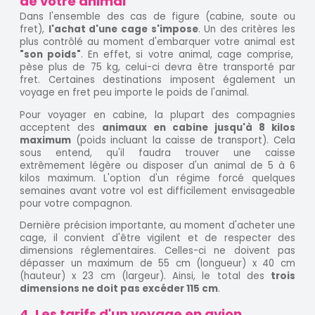
de votre animal
Dans l'ensemble des cas de figure (cabine, soute ou
fret),
l'achat d'une cage s'impose
. Un des critères les
plus contrôlé au moment d'embarquer votre animal est
"son poids"
. En effet, si votre animal, cage comprise,
pèse plus de 75 kg, celui-ci devra être transporté par
fret. Certaines destinations imposent également un
voyage en fret peu importe le poids de l'animal.
Pour voyager en cabine, la plupart des compagnies
acceptent des
animaux en cabine jusqu'à 8 kilos
maximum
(poids incluant la caisse de transport). Cela
sous entend, qu'il faudra trouver une caisse
extrêmement légère ou disposer d'un animal de 5 à 6
kilos maximum. L'option d'un régime forcé quelques
semaines avant votre vol est difficilement envisageable
pour votre compagnon.
Dernière précision importante, au moment d'acheter une
cage, il convient d'être vigilent et de respecter des
dimensions réglementaires. Celles-ci ne doivent pas
dépasser
un maximum de 55 cm (longueur) x 40 cm
(hauteur) x 23 cm (largeur). Ainsi, le
total des
trois
dimensions ne doit pas excéder 115 cm
.
4. Les tarifs d'un voyage en avion