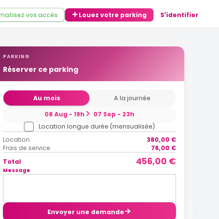
matisez vos accès
Louez votre parking
S'identifier
PARKING
Réserver ce parking
Au mois
A la journée
08 Aug - 19h
07 Sep - 23h
Location longue durée (mensualisée)
Location
380,00 €
Frais de service
76,00 €
456,00 €
Total
Message
Envoyer une demande