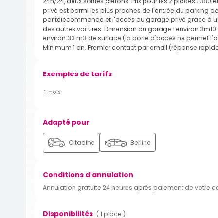
24h/24, deux sorties piétons. Prix pour les 2 places : 3
privé est parmi les plus proches de l'entrée du parking de
par télécommande et l'accès au garage privé grâce à une
des autres voitures. Dimension du garage : environ 3m10
environ 33 m3 de surface (la porte d'accès ne permet l'a
Minimum 1 an. Premier contact par email (réponse rapide
Exemples de tarifs
1 mois
Adapté pour
Citadine
Berline
Conditions d'annulation
Annulation gratuite 24 heures après paiement de votre 
Disponibilités
( 1 place )