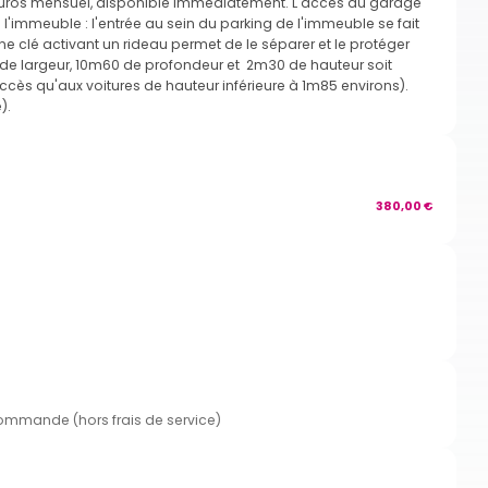
80 euros mensuel, disponible immédiatement. L'accès au garage
 l'immeuble : l'entrée au sein du parking de l'immeuble se fait
 clé activant un rideau permet de le séparer et le protéger
 de largeur, 10m60 de profondeur et 2m30 de hauteur soit
ccès qu'aux voitures de hauteur inférieure à 1m85 environs).
).
380,00 €
commande (hors frais de service)