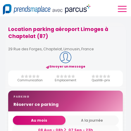
Location parking aéroport Limoges à
Chaptelat (87)
29 Rue des Forges, Chaptelat, Limousin, France
Envoyer un message
Communication
Emplacement
Qualité-prix
PARKING
Réserver ce parking
Au mois
A la journée
08 Aug - 08h
07 Sep - 23h