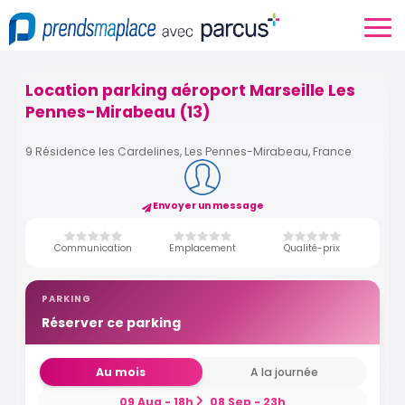
Location parking aéroport Marseille Les
Pennes-Mirabeau (13)
9 Résidence les Cardelines, Les Pennes-Mirabeau, France
Envoyer un message
Communication
Emplacement
Qualité-prix
PARKING
Réserver ce parking
Au mois
A la journée
09 Aug - 18h
08 Sep - 23h