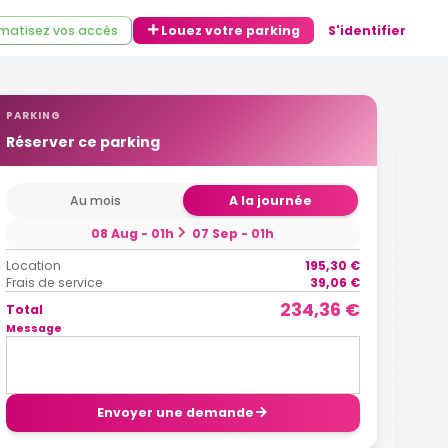
matisez vos accès
Louez votre parking
S'identifier
PARKING
Réserver ce parking
Au mois
A la journée
08 Aug - 01h
07 Sep - 01h
Location
195,30 €
Frais de service
39,06 €
234,36 €
Total
Message
Envoyer une demande