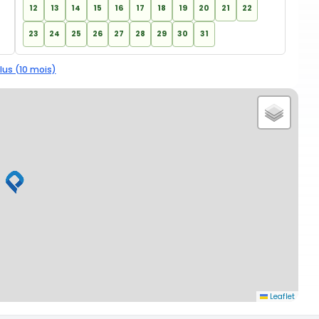
12
13
14
15
16
17
18
19
20
21
22
23
24
25
26
27
28
29
30
31
lus (10 mois)
Leaflet