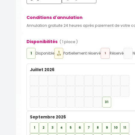
Conditions d'annulation
Annulation gratuite 24 heures après paiement de votre 
Disponibilités
( 1 place )
1
1
Disponible
Partiellement réservé
Réservé
N
1
2/3
Juillet 2026
31
Septembre 2026
1
2
3
4
5
6
7
8
9
10
11