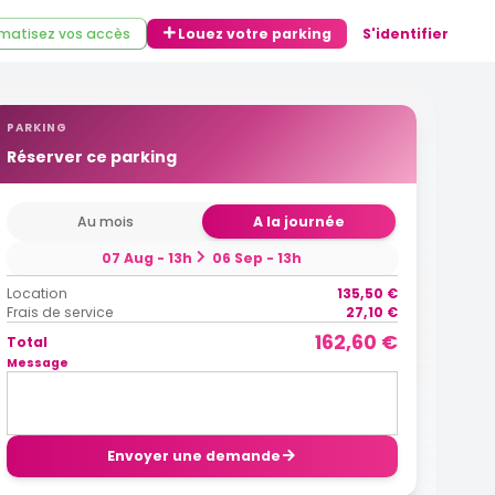
matisez vos accès
Louez votre parking
S'identifier
PARKING
Réserver ce parking
Au mois
A la journée
07 Aug - 13h
06 Sep - 13h
Location
135,50 €
Frais de service
27,10 €
162,60 €
Total
Message
Envoyer une demande