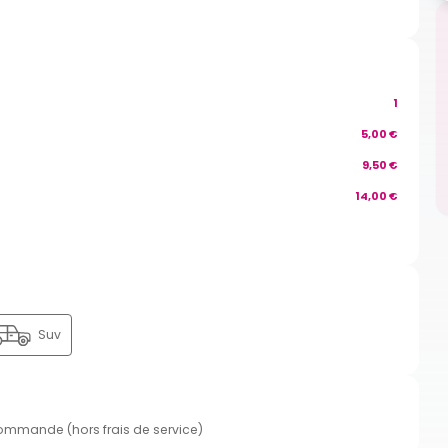
1
5,00 €
9,50 €
14,00 €
Suv
commande (hors frais de service)