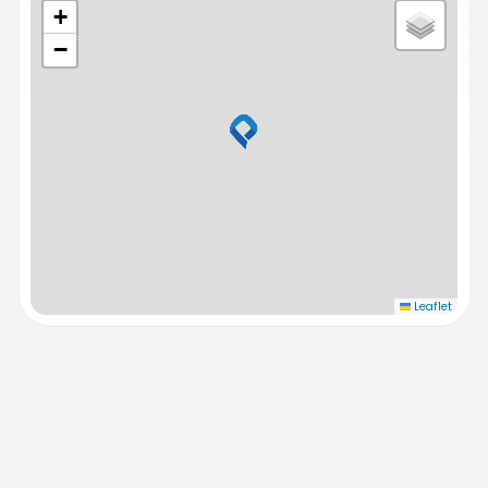
+
−
Leaflet