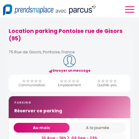
Location parking Pontoise rue de Gisors
(95)
75 Rue de Gisors, Pontoise, France
Envoyer un message
Communication
Emplacement
Qualité-prix
PARKING
Réserver ce parking
Au mois
A la journée
10 Aug - 16h
09 Sep - 23h