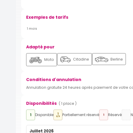
Exemples de tarifs
1 mois
Adapté pour
Citadine
Berline
Moto
Conditions d'annulation
Annulation gratuite 24 heures après paiement de votre 
Disponibilités
( 1 place )
1
1
Disponible
Partiellement réservé
Réservé
N
1
2/3
Juillet 2026