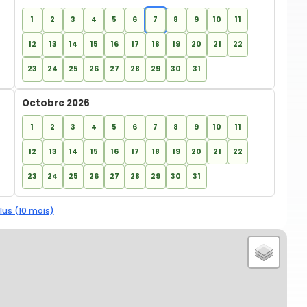
1
2
3
4
5
6
7
8
9
10
11
12
13
14
15
16
17
18
19
20
21
22
23
24
25
26
27
28
29
30
31
Octobre 2026
1
2
3
4
5
6
7
8
9
10
11
12
13
14
15
16
17
18
19
20
21
22
23
24
25
26
27
28
29
30
31
lus (10 mois)