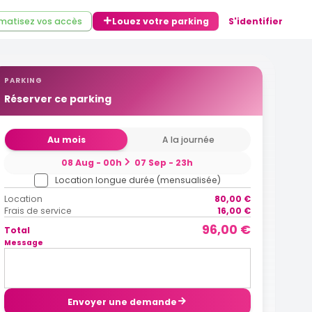
matisez vos accès
Louez votre parking
S'identifier
PARKING
Réserver ce parking
Au mois
A la journée
08 Aug - 00h
07 Sep - 23h
Location longue durée (mensualisée)
Location
80,00 €
Frais de service
16,00 €
96,00 €
Total
Message
Envoyer une demande