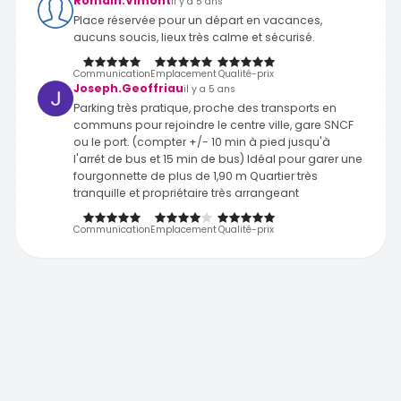
Romain.Vimont
il y a 5 ans
Place réservée pour un départ en vacances,
aucuns soucis, lieux très calme et sécurisé.
Communication
Emplacement
Qualité-prix
Joseph.Geoffriau
il y a 5 ans
Parking très pratique, proche des transports en
communs pour rejoindre le centre ville, gare SNCF
ou le port. (compter +/- 10 min à pied jusqu'à
l'arrêt de bus et 15 min de bus) Idéal pour garer une
fourgonnette de plus de 1,90 m Quartier très
tranquille et propriétaire très arrangeant
Communication
Emplacement
Qualité-prix