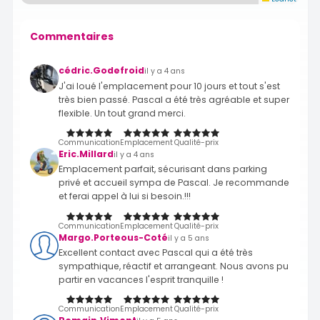
Commentaires
cédric.Godefroid
il y a 4 ans
J'ai loué l'emplacement pour 10 jours et tout s'est
très bien passé. Pascal a été très agréable et super
flexible. Un tout grand merci.
Communication
Emplacement
Qualité-prix
Eric.Millard
il y a 4 ans
Emplacement parfait, sécurisant dans parking
privé et accueil sympa de Pascal. Je recommande
et ferai appel à lui si besoin.!!!
Communication
Emplacement
Qualité-prix
Margo.Porteous-Coté
il y a 5 ans
Excellent contact avec Pascal qui a été très
sympathique, réactif et arrangeant. Nous avons pu
partir en vacances l'esprit tranquille !
Communication
Emplacement
Qualité-prix