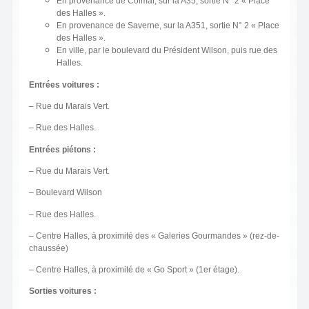
En provenance de Colmar, sur la A35, sortie N° 2 « Place
des Halles ».
En provenance de Saverne, sur la A351, sortie N° 2 « Place
des Halles ».
En ville, par le boulevard du Président Wilson, puis rue des
Halles.
Entrées voitures :
– Rue du Marais Vert.
– Rue des Halles.
Entrées piétons :
– Rue du Marais Vert.
– Boulevard Wilson
– Rue des Halles.
– Centre Halles, à proximité des « Galeries Gourmandes » (rez-de-
chaussée)
– Centre Halles, à proximité de « Go Sport » (1er étage).
Sorties voitures :