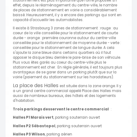
stationnement est plus importante que l'offre proposée. En
effet, depuis le réaménagement du centre-ville, le nombre
de places de stationnement en voirie a considérablement
baissé. Heureusement, il y a encore des parkings qui sont en
capacité d'accueillir les automobilistes.
Il existe à Strasbourg 3 zones de stationnement : rouge : au
coeur de la ville conseillée pour le stationnement de courte
durée - orange : première couronne autour du centre-ville
conseillée pour le stationnement de moyenne durée - verte :
conseillée pour le stationnement de longue durée. A cela
s'ajoute la zone bleue dans certains quartiers où il faut
apposer le disque bleu derrière le pare-brise de son véhicule.
Plus vous êtes garés au coeur du centre-ville plus le
stationnement est cher. En règle générale, il est toujours plus
avantageux de se garer dans un parking plutôt que sur la
voirie (paiement du stationnement sur les horodateurs).
La place des Halles
est située dans la zone orange. Il y
a un grand centre commercial appelé Place des Halles mais
aussi de nombreux bureaux, des hôtels et des logements
d'habitation.
Trois parkings desservent le centre commercial
:
Halles P1 Marais vert
, parking souterrain ouvert
Halles P2 Sébastopol
, parking souterrain ouvert
Halles P3 Wilson
, parking aérien