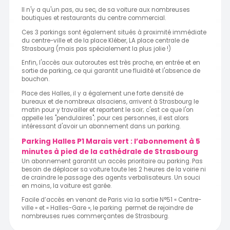
Il n'y a qu'un pas, au sec, de sa voiture aux nombreuses
boutiques et restaurants du centre commercial.
Ces 3 parkings sont également situés à proximité immédiate
du centre-ville et de la place Kléber, LA place centrale de
Strasbourg (mais pas spécialement la plus jolie !)
Enfin, l'accès aux autoroutes est très proche, en entrée et en
sortie de parking, ce qui garantit une fluidité et l'absence de
bouchon.
Place des Halles, il y a également une forte densité de
bureaux et de nombreux alsaciens, arrivent à Strasbourg le
matin pour y travailler et repartent le soir; c'est ce que l'on
appelle les "pendulaires"; pour ces personnes, il est alors
intéressant d'avoir un abonnement dans un parking.
Parking Halles P1 Marais vert : l’abonnement à 5
minutes à pied de la cathédrale de Strasbourg
Un abonnement garantit un accès prioritaire au parking. Pas
besoin de déplacer sa voiture toute les 2 heures de la voirie ni
de craindre le passage des agents verbalisateurs. Un souci
en moins, la voiture est garée.
Facile d’accès en venant de Paris via la sortie N°51 « Centre-
ville » et « Halles-Gare », le parking permet de rejoindre de
nombreuses rues commerçantes de Strasbourg.