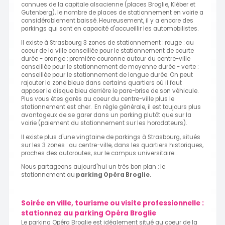
connues de la capitale alsacienne (places Broglie, Kléber et
Gutenberg), le nombre de places de stationnement en voirie a
considérablement baissé. Heureusement, il y a encore des
parkings qui sont en capacité d'accueillir les automobilistes.
Il existe à Strasbourg 3 zones de stationnement : rouge : au
coeur de la ville conseillée pour le stationnement de courte
durée - orange : première couronne autour du centre-ville
conseillée pour le stationnement de moyenne durée - verte :
conseillée pour le stationnement de longue durée. On peut
rajouter la zone bleue dans certains quartiers où il faut
apposer le disque bleu derrière le pare-brise de son véhicule.
Plus vous êtes garés au coeur du centre-ville plus le
stationnement est cher. En règle générale, il est toujours plus
avantageux de se garer dans un parking plutôt que sur la
voirie (paiement du stationnement sur les horodateurs).
Il existe plus d'une vingtaine de parkings à Strasbourg, situés
sur les 3 zones : au centre-ville, dans les quartiers historiques,
proches des autoroutes, sur le campus universitaire...
Nous partageons aujourd'hui un très bon plan : le
stationnement au
parking Opéra Broglie.
Soirée en ville, tourisme ou visite professionnelle :
stationnez au parking Opéra Broglie
Le parking Opéra Broglie est idéalement situé au coeur de la