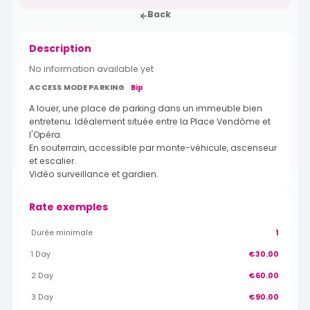
Back
Description
No information available yet
ACCESS MODE PARKING
Bip
A louer, une place de parking dans un immeuble bien
entretenu. Idéalement située entre la Place Vendôme et
l'Opéra.
En souterrain, accessible par monte-véhicule, ascenseur
et escalier.
Vidéo surveillance et gardien.
Rate exemples
Durée minimale
1
1 Day
€30.00
2 Day
€60.00
3 Day
€90.00