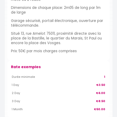
Dimensions de chaque place: 2m05 de long par 1m
de large
Garage sécurisé, portail électronique, ouverture par
télécommande.
Situé 13, rue Amelot 75011, proximité directe avec la
place de la Bastille, le quartier du Marais, St Paul ou
encore la place des Vosges.
Prix: 50€ par mois charges comprises
Rate exemples
Durée minimale
1
1 Day
€3.50
2 Day
€6.00
3 Day
€8.50
1 Month
€50.00