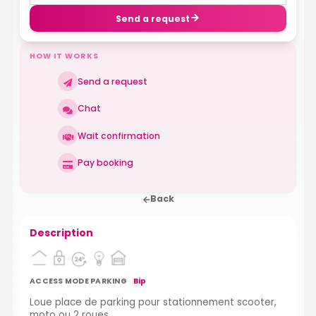
Send a request
HOW IT WORKS
Send a request
Chat
Wait confirmation
Pay booking
Back
Description
ACCESS MODE PARKING
Bip
Loue place de parking pour stationnement scooter,
moto ou 2 roues.