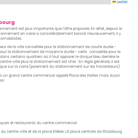
Leaflet
sbourg
nnement est plus importante que l'offre proposée. En effet, depuis le
ionnement en voirie a considérablement baissé. Heureusement, il y
tomobilistes.
eur de la ville conseillée pour le stationnement de courte durée -
pour le stationnement de moyenne durée - verte : conseillée pour le
ans certains quartiers où il faut apposer le disque bleu derrière le
ntre-ville plus le stationnement est cher. En règle générale, il est
que sur la voirie (paiement du stationnement sur les horodateurs).
 y a un grand centre commercial appelé Place des Halles mais aussi
on.
utiques et restaurants du centre commercial.
 centre-ville et de la place Kléber, LA place centrale de Strasbourg