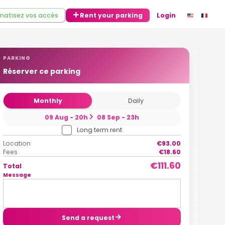
atisez vos accès
Rent your parking
Login
PARKING
Réserver ce parking
Monthly
Daily
09 Aug - 20h
08 Sep - 23h
Long term rent
Location
€93.00
Fees
€18.60
€111.60
Total
Message
Send a request