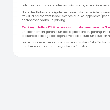
Enfin, l'accès aux autoroutes est très proche, en entrée et en s
Place des Halles, il y a également une forte densité de burea
travailler et repartent le soir; c'est ce que l'on appelle les "pe
abonnement dans un parking.
Parking Halles P1 Marais vert : l’abonnement à 5
Un abonnement garantit un accès prioritaire au parking. Pas be
craindre le passage des agents verbalisateurs. Un souci en mo
Facile d’accès en venant de Paris via la sortie N°51 « Centre-vi
nombreuses rues commerçantes de Strasbourg.