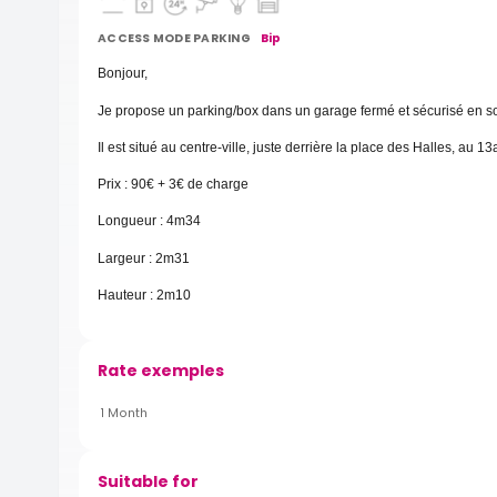
ACCESS MODE PARKING
Bip
Bonjour,
Je propose un parking/box dans un garage fermé et sécurisé en so
Il est situé au centre-ville, juste derrière la place des Halles, au 
Prix : 90€ + 3€ de charge
Longueur : 4m34
Largeur : 2m31
Hauteur : 2m10
Rate exemples
1 Month
Suitable for