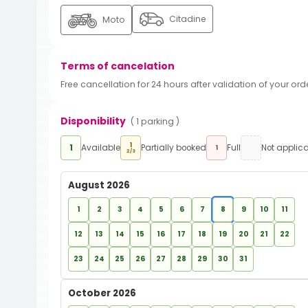
Citadine
Moto
Terms of cancelation
Free cancellation for 24 hours after validation of your ord
Disponibility
( 1 parking )
1
1
Available
Partially booked
Full
Not applic
1
2/3
August 2026
1
2
3
4
5
6
7
8
9
10
11
12
13
14
15
16
17
18
19
20
21
22
23
24
25
26
27
28
29
30
31
October 2026