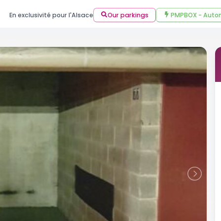
En exclusivité pour l'Alsace
Our parkings
PMPBOX - Autom