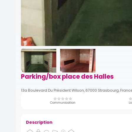
Parking/box place des Halles
13a Boulevard Du Président Wilson, 67000 Strasbourg, Franc
Communication
Lo
Description