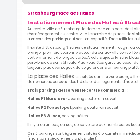
Strasbourg Place des Halles
Le stationnement Place des Halles à Stra
Au centre-ville de Strasbourg, la demande en places de statio
réaménagement du centre-ville, le nombre de places de stat
a encore des parkings qui sont en capacité d'accueillir les au
Il existe à Strasbourg 3 zones de stationnement : rouge : au co
orange : première couronne autour du centre-ville conseillée 
stationnement de longue durée. A cela s'ajoute la zone bleue d
pare-brise de son véhicule. Plus vous êtes garés au coeur du ce
toujours plus avantageux de se garer dans un parking plutôt 
La place des Halles
est située dans la zone orange. Il
de nombreux bureaux, des hôtels et des logements d'habitati
Trois parkings desservent le centre commercial
:
Halles P1 Marais vert
, parking souterrain ouvert
Halles P2 Sébastopol
, parking souterrain ouvert
Halles P3 Wilson
, parking aérien
Il n'y a qu'un pas, au sec, de sa voiture aux nombreuses bo
Ces 3 parkings sont également situés à proximité immédiate du
(mais pas spécialement la plus jolie !)