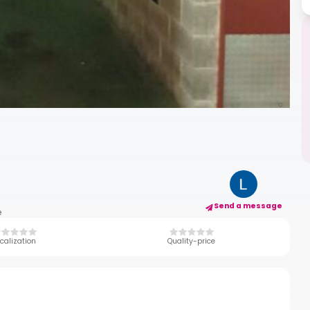
Send a message
e
calization
Quality-price