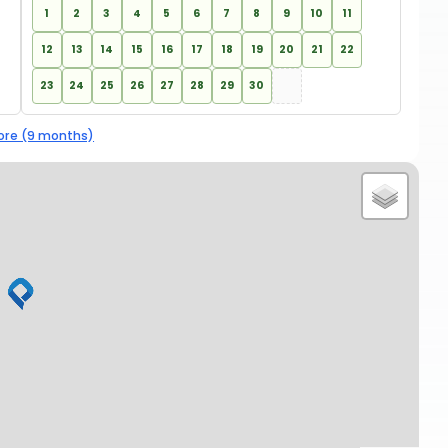
1
2
3
4
5
6
7
8
9
10
11
12
13
14
15
16
17
18
19
20
21
22
23
24
25
26
27
28
29
30
re (9 months)