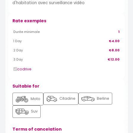
d'habitation avec surveillance vidéo
Rate exemples
Durée minimale
1
1 Day
€4.00
2 Day
€8.00
3 Day
€12.00
codrive
Suitable for
Citadine
Berline
Moto
Suv
Terms of cancelation