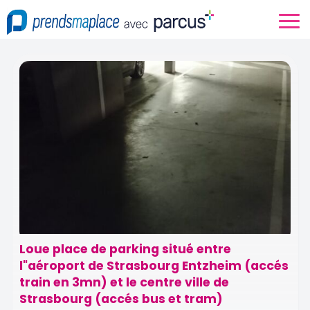
Loue place de parking situé entre
l"aéroport de Strasbourg Entzheim (accés
train en 3mn) et le centre ville de
Strasbourg (accés bus et tram)