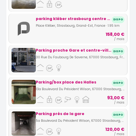
parking kléber strasbourg centre emplacement privatif niveau -2
DISPO
Place Kléber, Strasbourg, Grand-Est, France · 1.95 km
158,00 €
/ mois
Parking proche Gare et centre-ville de Strasbourg
DISPO
30 Rue Du Faubourg De Saverne, 67000 Strasbourg, France · 2.48 km
Parking/box place des Halles
DISPO
13a Boulevard Du Président Wilson, 67000 Strasbourg, France · 2.61 km
93,00 €
/ mois
Parking près de la gare
DISPO
5a Boulevard Du Président Wilson, 67000 Strasbourg, France · 2.65 km
120,00 €
/ mois