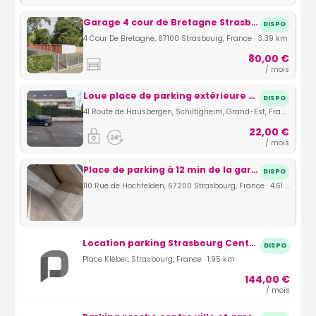
Garage 4 cour de Bretagne Strasbourg
DISPO
4 Cour De Bretagne, 67100 Strasbourg, France · 3.39 km
80,00 €
/ mois
Loue place de parking extérieure à l'année
DISPO
41 Route de Hausbergen, Schiltigheim, Grand-Est, France · 4.26 km
22,00 €
/ mois
Place de parking à 12 min de la gare de Strasbourg et 20 min de l'aéroport de Strasbourg avec possibilité de navette
DISPO
110 Rue de Hochfelden, 67200 Strasbourg, France · 4.61 km
Location parking Strasbourg Centre Place Kléber (67)
DISPO
Place Kléber, Strasbourg, France · 1.95 km
144,00 €
/ mois