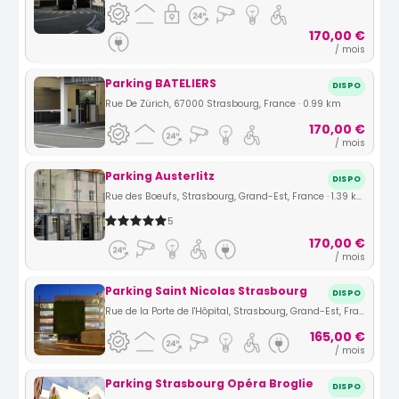
170,00 €
/ mois
Parking BATELIERS
DISPO
Rue De Zürich, 67000 Strasbourg, France · 0.99 km
170,00 €
/ mois
Parking Austerlitz
DISPO
Rue des Boeufs, Strasbourg, Grand-Est, France · 1.39 km
5
170,00 €
/ mois
Parking Saint Nicolas Strasbourg
DISPO
Rue de la Porte de l'Hôpital, Strasbourg, Grand-Est, France · 1.53 km
165,00 €
/ mois
Parking Strasbourg Opéra Broglie
DISPO