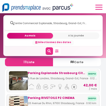
Au mois
A la journée
Sélectionnez des dates
Liste
Carte
Parking Esplanade Strasbourg Cité Universitaire
DISPO
5 Rue de Londres, Strasbourg, Grand-Est, France · 0.12 km
42,00 €
/ mois
Parking RIVETOILE P2 CINEMA
DISPO
20 Avenue Du Rhin, 67100 Strasbourg, France · 0.93 km