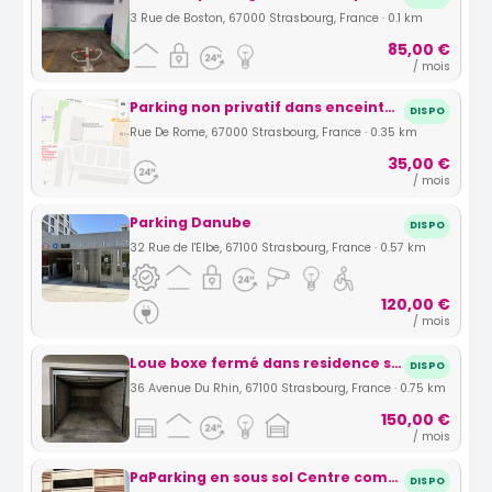
3 Rue de Boston, 67000 Strasbourg, France · 0.1 km
85,00 €
/ mois
Parking non privatif dans enceinte fermée à louer
DISPO
Rue De Rome, 67000 Strasbourg, France · 0.35 km
35,00 €
/ mois
Parking Danube
DISPO
32 Rue de l'Elbe, 67100 Strasbourg, France · 0.57 km
120,00 €
/ mois
Loue boxe fermé dans residence sécurisée
DISPO
36 Avenue Du Rhin, 67100 Strasbourg, France · 0.75 km
150,00 €
/ mois
PaParking en sous sol Centre commercial RIVETOILE
DISPO