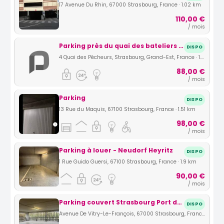
17 Avenue Du Rhin, 67000 Strasbourg, France · 1.02 km
110,00 €
/ mois
Parking près du quai des bateliers Strasbourg
DISPO
4 Quai des Pêcheurs, Strasbourg, Grand-Est, France · 1.12 km
88,00 €
/ mois
Parking
DISPO
13 Rue du Maquis, 67100 Strasbourg, France · 1.51 km
98,00 €
/ mois
Parking à louer - Neudorf Heyritz
DISPO
1 Rue Guido Guersi, 67100 Strasbourg, France · 1.9 km
90,00 €
/ mois
Parking couvert Strasbourg Port du Rhin
DISPO
Avenue De Vitry-Le-François, 67000 Strasbourg, France · 1.95 km